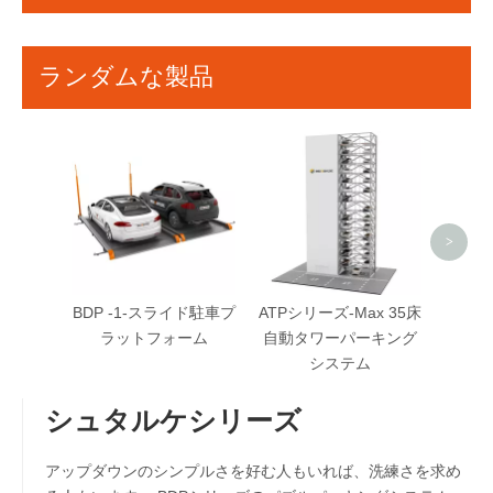
ランダムな製品
250
ドロパ
ルス
>
BDP -1-スライド駐車プ
ATPシリーズ-Max 35床
ラットフォーム
自動タワーパーキング
システム
シュタルケシリーズ
アップダウンのシンプルさを好む人もいれば、洗練さを求め