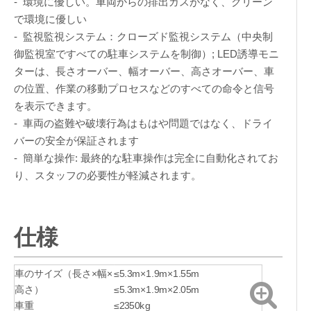
- 環境に優しい。車両からの排出ガスがなく、クリーン
で環境に優しい
- 監視監視システム：クローズド監視システム（中央制
御監視室ですべての駐車システムを制御）; LED誘導モニ
ターは、長さオーバー、幅オーバー、高さオーバー、車
の位置、作業の移動プロセスなどのすべての命令と信号
を表示できます。
- 車両の盗難や破壊行為はもはや問題ではなく、ドライ
バーの安全が保証されます
- 簡単な操作: 最終的な駐車操作は完全に自動化されてお
り、スタッフの必要性が軽減されます。
仕様
車のサイズ（長さ×幅×
≤5.3m×1.9m×1.55m
高さ）
≤5.3m×1.9m×2.05m
車重
≤2350kg