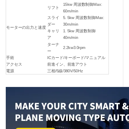
15kw 周波数制御Max:
リフト
60m/min
スライ
5. 5kw 周波数制御Max:
ダー
30m/min
モーターの出力と速度
キャリ
1. 5kw 周波数制御
ア
40m/min
ターナ
2.2kw3.0rpm
ー
手術
ICカード/キーボード/マニュアル
アクセス
前進イン、前進アウト
電源
三相/5線/380V/50Hz