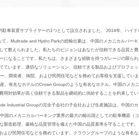
的駐車装置サプライヤーの1つとして設立されました。 2014年、ハイドロ
、Multrade and Hydro Parkの総輸出量は、中国のメカニカ
して数えられました。私たちのビジョンはあなたが信頼できる品質と費
ーになることです。私たちは、さまざまな経験を持つガレージの限られ
ています。適切なソリューション、信頼できる製品およびプロフェッショ
ラー、開発者、病院、および民間住宅などを務めてお客様を支援してい
日産、有名なホテルのCrown Groupのような有名なホテル。中国のメカ
費用対効果が高く信頼できる製品を継続的に供給することを約束してい
ede Industrial Groupの完全子会社の子会社および生産施設は、中国のカスタ
中国のメカニカルパーキング業界の最大の輸出国としての駐車機器（コード
造処理、厳格な品質管理を備えた中国の品質基準を守ることです。 Hyd
および民間住宅などを務めています。クラウングループのような有名な