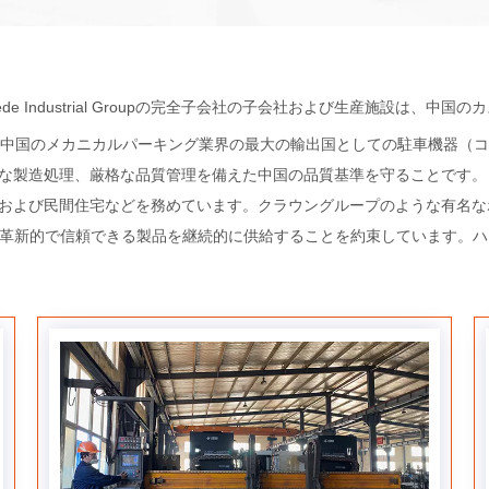
ede Industrial Groupの完全子会社の子会社および生産施設は、中国のカスタ
中国のメカニカルパーキング業界の最大の輸出国としての駐車機器（コード
造処理、厳格な品質管理を備えた中国の品質基準を守ることです。 Hyd
および民間住宅などを務めています。クラウングループのような有名な
るために革新的で信頼できる製品を継続的に供給することを約束しています