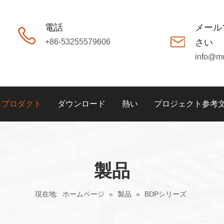
電話
メール
+86-53255579606
さい
info@m
プロダクト
ダウンロード
熱い
プロジェクト参考
製品
現在地:
ホームページ
»
製品
»
BDPシリーズ