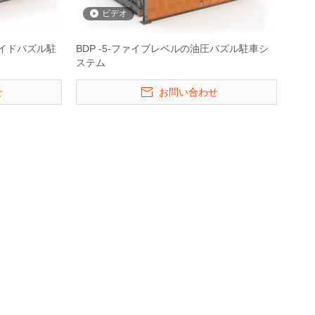
システム
の保管リフト
Hydraulic Pit Pu
ビデオ
Syste
ライドパズル駐
BDP -5-ファイブレベルの油圧パズル駐車シ
ステム
せ
お問い合わせ