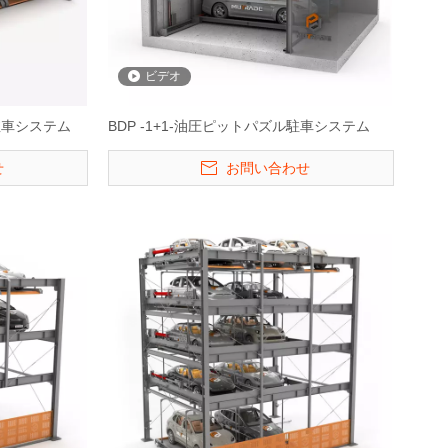
ビデオ
ル駐車システム
BDP -1+1-油圧ピットパズル駐車システム
せ
お問い合わせ
 35床自動タワ
Hydro -Park 3230-4レベルの車
Starke 3121&3127