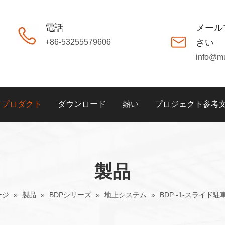
電話
メール
+86-53255579606
さい
info@m
プロダクト
ダウンロード
熱い
プロジェクト参考
製品
ージ
»
製品
»
BDPシリーズ
»
地上システム
»
BDP -1-スライド