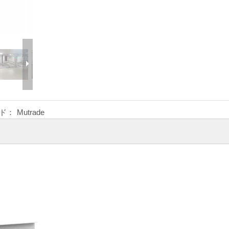
ド：
Mutrade