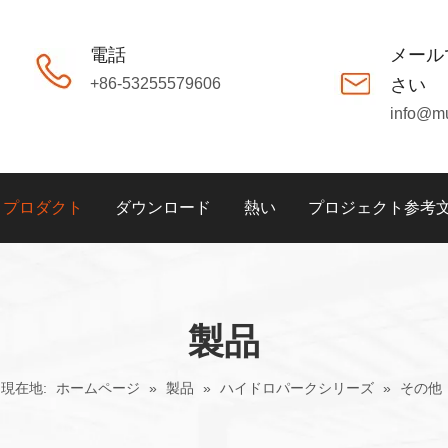
電話
メール
+86-53255579606
さい
info@m
プロダクト
ダウンロード
熱い
プロジェクト参考
製品
現在地:
ホームページ
»
製品
»
ハイドロパークシリーズ
»
その他