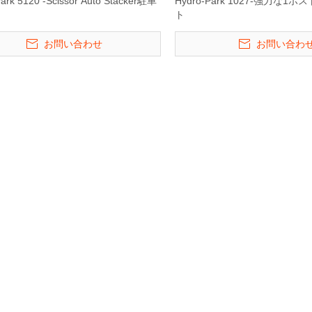
Park 5120 -Scissor Auto Stacker駐車
Hydro-Park 1027-強力な1
ト
お問い合わせ
お問い合わ
 35床自動タワ
Hydro -Park 2236&2336-駐車後
垂直機械式地下