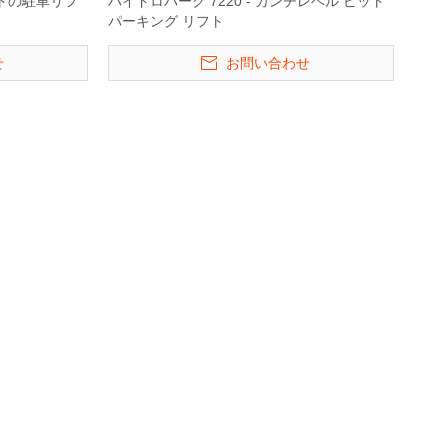
ポストの駐車リフ
ハイドロパーク 7220 - カンチレベル ピット
パーキング リフト
せ
お問い合わせ
駐車リフト
垂直機械式ホームパーキングリ
カーエレベーター