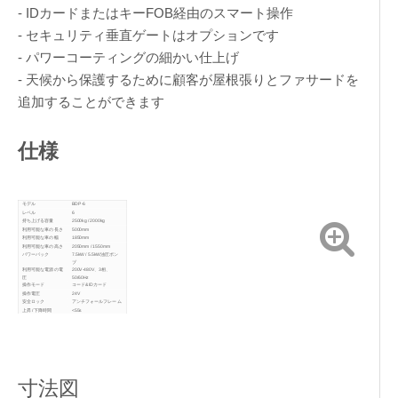
- IDカードまたはキーFOB経由のスマート操作
- セキュリティ垂直ゲートはオプションです
- パワーコーティングの細かい仕上げ
- 天候から保護するために顧客が屋根張りとファサードを
追加することができます
仕様
モデル
BDP-6
レベル
6
持ち上げる容量
2500kg / 2000kg
利用可能な車の長さ
5000mm
利用可能な車の幅
1850mm
利用可能な車の高さ
2050mm / 1550mm
パワーパック
7.5kW / 5.5kW油圧ポン
プ
利用可能な電源の電
200V-480V、3相、
圧
50/60Hz
操作モード
コード&IDカード
操作電圧
24V
安全ロック
アンチフォールフレーム
上昇 /下降時間
<55s
仕上げ
パウダーリングコーティ
ング
寸法図