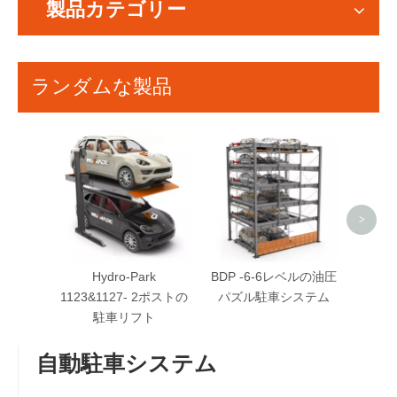
製品カテゴリー
ランダムな製品
Hydro
ベル
>
Hydro-Park
BDP -6-6レベルの油圧
1123&1127- 2ポストの
パズル駐車システム
駐車リフト
自動駐車システム