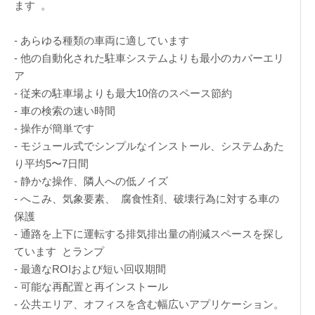
ます 。
- あらゆる種類の車両に適しています
- 他の自動化された駐車システムよりも最小のカバーエリ
ア
- 従来の駐車場よりも最大10倍のスペース節約
- 車の検索の速い時間
- 操作が簡単です
- モジュール式でシンプルなインストール、システムあた
り平均5〜7日間
- 静かな操作、隣人への低ノイズ
- へこみ、気象要素、 腐食性剤、破壊行為に対する車の
保護
- 通路を上下に運転する排気排出量の削減スペースを探し
ています とランプ
- 最適なROIおよび短い回収期間
- 可能な再配置と再インストール
- 公共エリア、オフィスを含む幅広いアプリケーション。