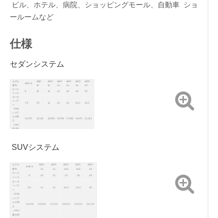
ビル、ホテル、病院、ショッピングモール、自動車 ショ
ールームなど
仕様
セダンシステム
モデル
ARP-
ARP-
ARP-
ARP-
ARP-
ARP-
ARP-8
番号
10
12
14
16
18
20
カース
8
10
12
14
16
18
20
ペース
モータ
ーパワ
7.5
7.5
11
15
15
24.2
24.2
ー
（KW）
システ
ムの高
10,275
12,115
13,955
15,795
17,635
19,471
21,311
さ
（mm）
最大時
間を取
92
115
126
130
148
135
150
得する
定格容
量
2000kg
SUVシステム
（kg）
車のサ
イズ
セダンのみ; l*w*h = 5300*2100*1600
（mm）
カバー
モデル
ARP-
ARP-
ARP-
ARP-
ARP-
ARP-8
エリア
w*d = 5,200*6,550
番号
10
12
14S
16S
18
（mm）
カース
8
10
12
14
16
18
電源
AC 480V / 415V / 380V / 220V、3PH、50 / 60Hz
ペース
手術
タッチスクリーン / ICカード /ボタン
モータ
パウダーコーティング /ホットディップ亜鉛めっき（オプショ
ーパワ
仕上げ
9.2
11
15
24.2
24.2
30
ン）
ー
（KW）
システ
ムの高
12,676
14,976
17,274
19,574
21,874
24,175
さ
（mm）
最大時