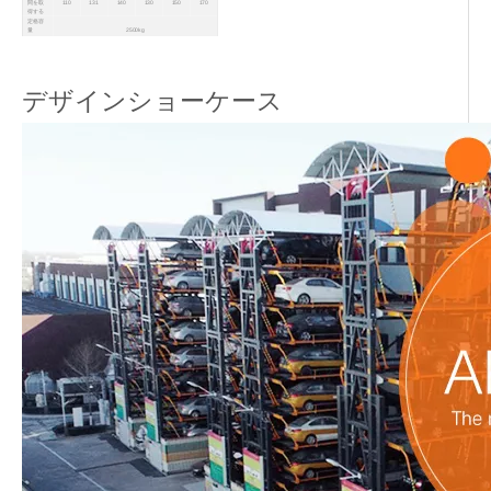
間を取
110
131
140
130
150
170
得する
定格容
量
2500kg
（kg）
車のサ
イズ
SUVが許可されています。 L*W*H = 5300*2100*2000
（mm）
カバー
エリア
w*d = 5,400*6550
デザインショーケース
（mm）
手術
タッチスクリーン / ICカード /ボタン
電源
AC 480V / 415V / 380V / 220V、3PH、50 / 60Hz
パウダーコーティング /ホットディップ亜鉛めっき（オプショ
仕上げ
ン）