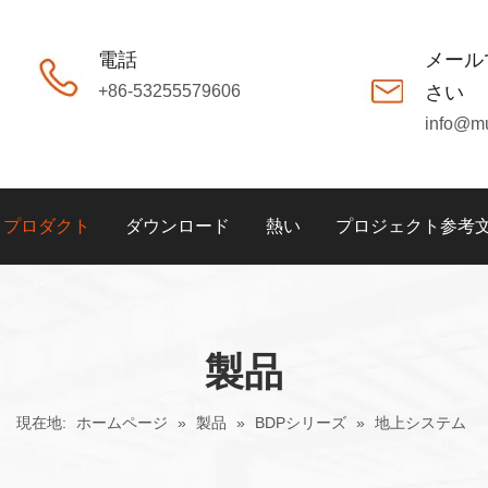
電話
メール
+86-53255579606
さい
info@m
プロダクト
ダウンロード
熱い
プロジェクト参考
製品
現在地:
ホームページ
»
製品
»
BDPシリーズ
»
地上システム