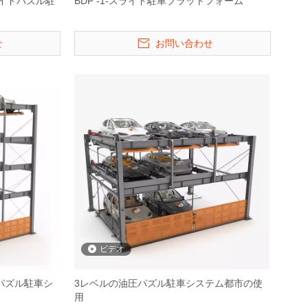
ライドパズル駐
BDP -1-スライド駐車プラットフォーム
せ
お問い合わせ
ビデオ
圧パズル駐車シ
3レベルの油圧パズル駐車システム都市の使
用
トハイドロパー
Starke1121&1127 -Wide Deck
二重床機械式