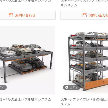
-6-6レベルの油圧パズル駐車システム
BDP -4-4レベルのリフト&ス
車システム
お問い合わせ
お問い合わ
デオ
ビデオ
-2-2レベルの油圧パズル駐車システム
BDP -5-ファイブレベルの油
ステム
6&2336-駐車後
Hydro -Park 3230-4レベルの車
2500kgコンパク