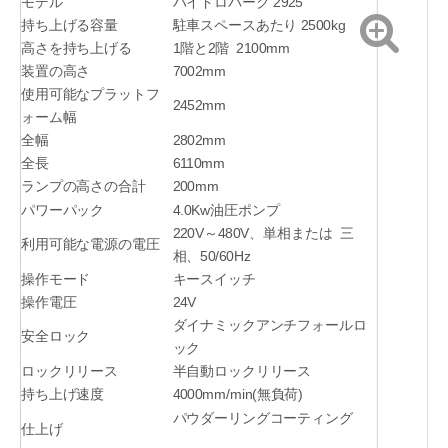
モデル
ハイドロパーク 2925
持ち上げる容量
駐車スペースあたり 2500kg
高さを持ち上げる
1階と2階 2100mm
装置の高さ
7002mm
使用可能なプラットフ
2452mm
ォーム幅
全幅
2802mm
全長
6110mm
ランプの高さの合計
200mm
パワーパック
4.0Kw油圧ポンプ
220V～480V、単相または 三
利用可能な電源の電圧
相、50/60Hz
操作モード
キースイッチ
操作電圧
24V
ダイナミックアンチフォールロ
安全ロック
ック
ロックリリース
半自動ロックリリース
持ち上げ速度
4000mm/min(無負荷)
パウダーリングコーティング
仕上げ