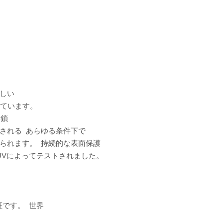
。
優しい
しています。
 鎖
持される あらゆる条件下で
得られます。 持続的な表面保護
TUVによってテストされました。
認証です。 世界