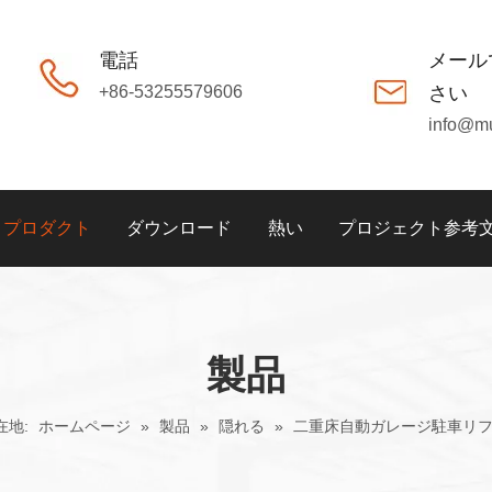
電話
メール
+86-53255579606
さい
info@m
プロダクト
ダウンロード
熱い
プロジェクト参考
製品
在地:
ホームページ
»
製品
»
隠れる
»
二重床自動ガレージ駐車リ