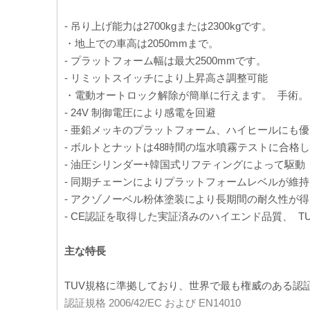
- 吊り上げ能力は2700kgまたは2300kgです。
・地上での車高は2050mmまで。
- プラットフォーム幅は最大2500mmです。
- リミットスイッチにより上昇高さ調整可能
・電動オートロック解除が簡単に行えます。 手術
- 24V 制御電圧により感電を回避
- 亜鉛メッキのプラットフォーム、ハイヒールにも
- ボルトとナットは48時間の塩水噴霧テストに合格
- 油圧シリンダー+韓国式リフティングによって駆動
- 同期チェーンによりプラットフォームレベルが維
- アクゾノーベル粉体塗装により長期間の耐久性が
- CE認証を取得した実証済みのハイエンド品質、 
主な特長
TUV規格に準拠しており、世界で最も権威のある
認証規格 2006/42/EC および EN14010