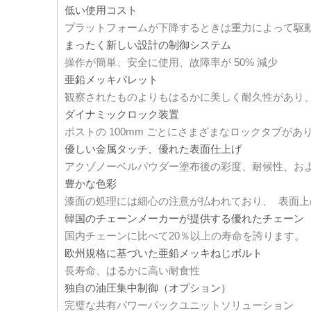
低い使用コスト
プラットフォームが下降するときは重力によって駆
まったく新しい設計の制御システム
操作が簡単、安全に使用、故障率が 50% 減少
亜鉛メッキパレット
観察されたものよりもはるかに美しく耐久性があり、
ダイナミックロック装置
ポストの 100mm ごとにさまざまなロックタブが
優しい金属タッチ、優れた表面仕上げ
アクゾノーベルパウダー塗布後の彩度、耐候性、お
豊かな色彩
漆面の処理には細心の注意が払われており、 表面
韓国のチェーンメーカーが提供する優れたチェーン
国内チェーンに比べて20％以上の寿命を誇ります。
欧州規格に基づいた亜鉛メッキねじボルト
長寿命、はるかに高い耐食性
独自の油圧集中制御（オプション）
完璧な共有パワーパックユニットソリューション