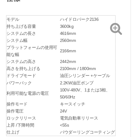
モデル
ハイドロパーク2136
持ち上げる容量
3600kg
システムの長さ
4616mm
システム幅
2560mm
プラットフォームの使用可
2166mm
能な幅
システムの高さ
2442mm
高さを持ち上げる
2100mm / 1800mm
ドライブモード
油圧シリンダー +ケーブル
パワーパック
2.2KW油圧ポンプ
100V-480V、1または3相、
利用可能な電源の電圧
50/60Hz
操作モード
キースイッチ
操作電圧
24V
ロックリリース
電気自動車リリース
上昇 /下降時間
<55s
仕上げ
パウダーリングコーティング