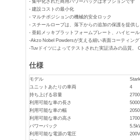
- 集中化された商用パワーパックはオプションです
- 建設コストの最小化
- マルチポジションの機械的安全ロック
- スチールロープは、落下からの追加の保護を提供
- 亜鉛メッキプラットフォームプレート、ハイヒー
-Akzo Nobel Powdersが支える細い表面コーティング
-Tuvドイツによってテストされた実証済みの品質。 
仕様
モデル
Star
ユニットあたりの車両
4
持ち上げる容量
2700
利用可能な車の長さ
500
利用可能な車の幅
205
利用可能な車の高さ
170
パワーパック
5.5
利用可能な電源の電圧
200