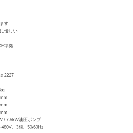
します
ルに優しい
CE準拠
ke 2227
kg
0mm
0mm
0mm
kW / 7.5kW油圧ポンプ
V-480V、3相、50/60Hz