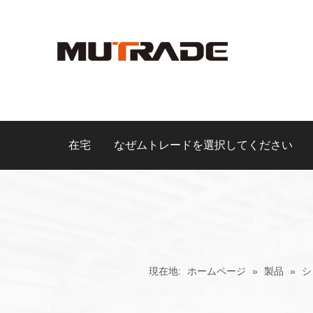
在宅
なぜムトレードを選択してください
現在地:
ホームページ
»
製品
»
シ