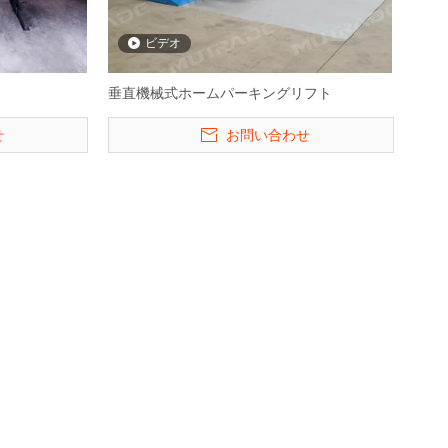
ビデオ
垂直機械式ホームパーキングリフト
せ
お問い合わせ
ズル駐車システ
Hydro -Park 3230-4レベルの車
Hydro-Park 313