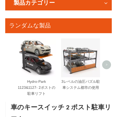
製品カテゴリー
ランダムな製品
BDP 
パズ
>
Hydro-Park
3レベルの油圧パズル駐
1123&1127- 2ポストの
車システム都市の使用
駐車リフト
車のキースイッチ 2 ポスト駐車リ