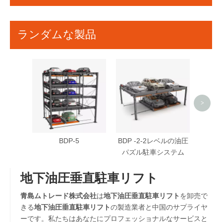
ランダムな製品
BDP 
ラ
>
BDP-5
BDP -2-2レベルの油圧
パズル駐車システム
地下油圧垂直駐車リフト
青島ムトレード株式会社
は
地下油圧垂直駐車リフト
を卸売で
きる
地下油圧垂直駐車リフト
の製造業者と中国のサプライヤ
ーです。私たちはあなたにプロフェッショナルなサービスと