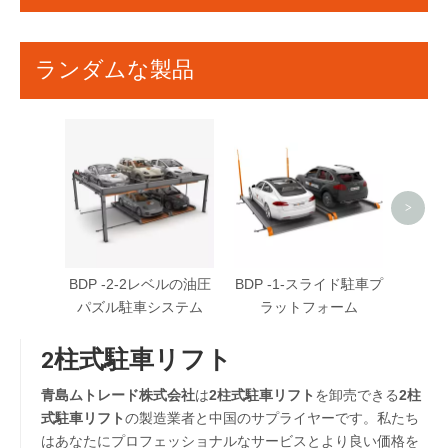
ランダムな製品
ハイド
>
BDP -2-2レベルの油圧
BDP -1-スライド駐車プ
パズル駐車システム
ラットフォーム
2柱式駐車リフト
青島ムトレード株式会社
は
2柱式駐車リフト
を卸売できる
2柱
式駐車リフト
の製造業者と中国のサプライヤーです。私たち
はあなたにプロフェッショナルなサービスとより良い価格を