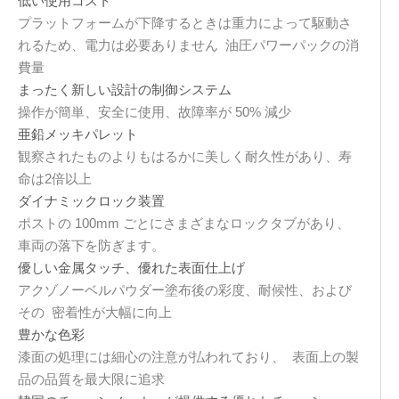
低い使用コスト
プラットフォームが下降するときは重力によって駆動さ
れるため、電力は必要ありません 油圧パワーパックの消
費量
まったく新しい設計の制御システム
操作が簡単、安全に使用、故障率が 50% 減少
亜鉛メッキパレット
観察されたものよりもはるかに美しく耐久性があり、寿
命は2倍以上
ダイナミックロック装置
ポストの 100mm ごとにさまざまなロックタブがあり、
車両の落下を防ぎます。
優しい金属タッチ、優れた表面仕上げ
アクゾノーベルパウダー塗布後の彩度、耐候性、および
その 密着性が大幅に向上
豊かな色彩
漆面の処理には細心の注意が払われており、 表面上の製
品の品質を最大限に追求