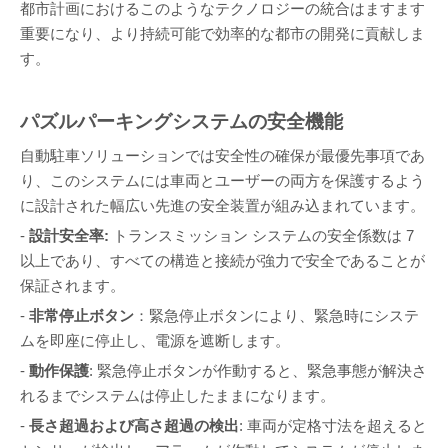
都市計画におけるこのようなテクノロジーの統合はますます
重要になり、より持続可能で効率的な都市の開発に貢献しま
す。
パズルパーキングシステムの安全機能
自動駐車ソリューションでは安全性の確保が最優先事項であ
り、このシステムには車両とユーザーの両方を保護するよう
に設計された幅広い先進の安全装置が組み込まれています。
-
設計安全率:
トランスミッション システムの安全係数は 7
以上であり、すべての構造と接続が強力で安全であることが
保証されます。
-
非常停止ボタン
：緊急停止ボタンにより、緊急時にシステ
ムを即座に停止し、電源を遮断します。
-
動作保護
: 緊急停止ボタンが作動すると、緊急事態が解決さ
れるまでシステムは停止したままになります。
-
長さ超過および高さ超過の検出
: 車両が定格寸法を超えると