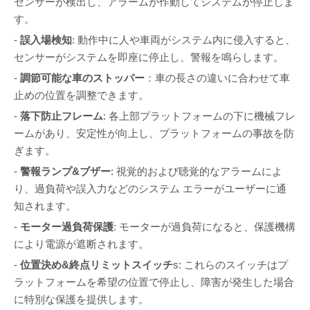
センサーが検出し、アラームが作動してシステムが停止しま
す。
-
誤入場検知
: 動作中に人や車両がシステム内に侵入すると、
センサーがシステムを即座に停止し、警報を鳴らします。
-
調節可能な車のストッパー
：車の長さの違いに合わせて車
止めの位置を調整できます。
-
落下防止フレーム
: 各上部プラットフォームの下に機械フレ
ームがあり、安定性が向上し、プラットフォームの事故を防
ぎます。
-
警報ランプ&ブザー
: 視覚的および聴覚的なアラームによ
り、過負荷や誤入力などのシステム エラーがユーザーに通
知されます。
-
モーター過負荷保護
: モーターが過負荷になると、保護機構
により電源が遮断されます。
-
位置決め&終点リミットスイッチ
s: これらのスイッチはプ
ラットフォームを希望の位置で停止し、障害が発生した場合
に特別な保護を提供します。