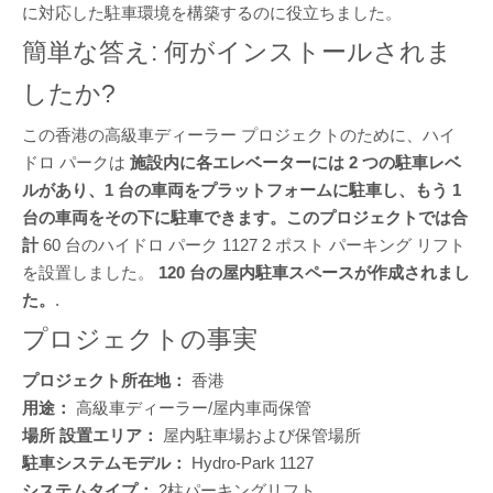
に対応した駐車環境を構築するのに役立ちました。
簡単な答え: 何がインストールされま
したか?
この香港の高級車ディーラー プロジェクトのために、ハイ
ドロ パークは
施設内に各エレベーターには 2 つの駐車レベ
ルがあり、1 台の車両をプラットフォームに駐車し、もう 1
台の車両をその下に駐車できます。このプロジェクトでは合
計
60 台のハイドロ パーク 1127 2 ポスト パーキング リフト
を設置しました。
120 台の屋内駐車スペースが作成されまし
た。
.
プロジェクトの事実
プロジェクト所在地：
香港
用途：
高級車ディーラー/屋内車両保管
場所 設置エリア：
屋内駐車場および保管場所
駐車システムモデル：
Hydro-Park 1127
システムタイプ：
2柱パーキングリフト