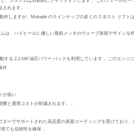
すと、システムは自動的にシャットオフします
。このフェールセー
証されます。
220V で動作しますが、Mutrade のラインナップの多くの 2 ポスト
ォームは、ハイヒールに優しい亜鉛メッキのウェーブ表面デザインを
。
する 2.2 kW 油圧パワー パックを利用しています
。このエンジ
操作
トが低い
消費と運用コストが削減されます。
.
ウダーでサポートされた高品質の表面コーティングを受けており、
岸環境でも信頼性を確保
.