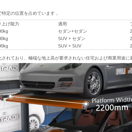
ナップの中で特定の位置を占めています
。
り上げ能力
適用
00kg
セダン+セダン
00kg
SUV + セダン
00kg
SUV + SUV
化されており、極端な地上高が要求されない住宅および商業用途に