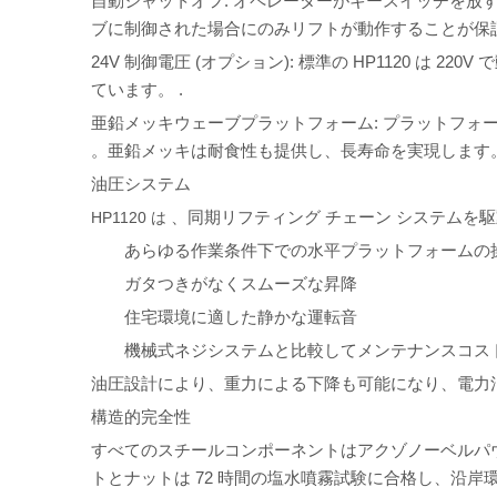
自動シャットオフ: オペレーターがキースイッチを放
ブに制御された場合にのみリフトが動作することが保
24V 制御電圧 (オプション): 標準の HP1120 は 
ています。
.
亜鉛メッキウェーブプラットフォーム: プラットフ
。亜鉛メッキは耐食性も提供し、長寿命を実現します
油圧システム
、同期リフティング チェーン システムを駆動
HP1120 は
あらゆる作業条件下での水平プラットフォームの
ガタつきがなくスムーズな昇降
住宅環境に適した静かな運転音
機械式ネジシステムと比較してメンテナンスコス
油圧設計により、重力による下降も可能になり、電力
構造的完全性
すべてのスチールコンポーネントはアクゾノーベルパ
トとナットは 72 時間の塩水噴霧試験に合格し、沿