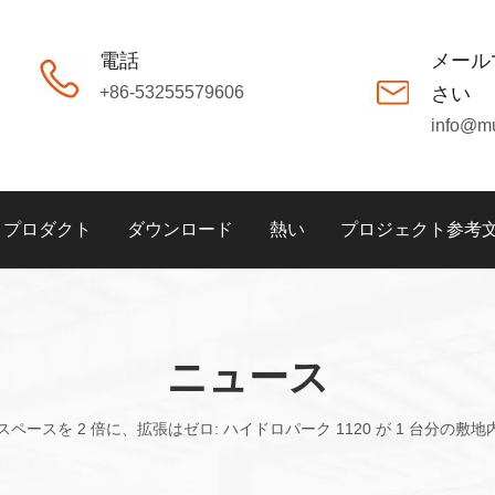
電話
メール
+86-53255579606
さい
info@m
プロダクト
ダウンロード
熱い
プロジェクト参考
ニュース
スペースを 2 倍に、拡張はゼロ: ハイドロパーク 1120 が 1 台分の